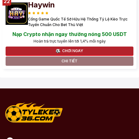
Haywin
Cổng Game Quốc Tế Sở Hữu Hệ Thống Tỷ Lệ Kèo Trực
Tuyến Chuẩn Cho Bet Thủ Việt
Nạp Crypto nhận ngay thưởng nóng 500 USDT
Hoàn trả trực tuyến lên tới 1,4% mỗi ngày
CHƠI NGAY
CHI TIẾT