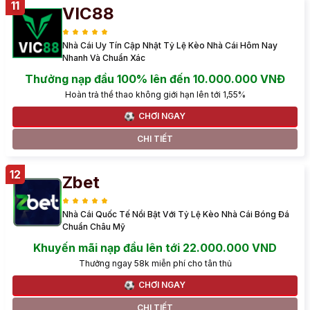
VIC88
Nhà Cái Uy Tín Cập Nhật Tỷ Lệ Kèo Nhà Cái Hôm Nay
Nhanh Và Chuẩn Xác
Thưởng nạp đầu 100% lên đến 10.000.000 VNĐ
Hoàn trả thể thao không giới hạn lên tới 1,55%
CHƠI NGAY
CHI TIẾT
Zbet
Nhà Cái Quốc Tế Nổi Bật Với Tỷ Lệ Kèo Nhà Cái Bóng Đá
Chuẩn Châu Mỹ
Khuyến mãi nạp đầu lên tới 22.000.000 VND
Thưởng ngay 58k miễn phí cho tân thủ
CHƠI NGAY
CHI TIẾT