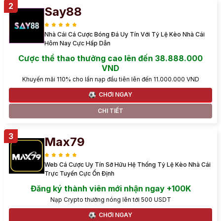
Say88
Nhà Cái Cá Cược Bóng Đá Uy Tín Với Tỷ Lệ Kèo Nhà Cái
Hôm Nay Cực Hấp Dẫn
Cược thể thao thưởng cao lên đến 38.888.000
VND
Khuyến mãi 110% cho lần nạp đầu tiên lên đến 11.000.000 VND
CHƠI NGAY
CHI TIẾT
Max79
Web Cá Cược Uy Tín Sở Hữu Hệ Thống Tỷ Lệ Kèo Nhà Cái
Trực Tuyến Cực Ổn Định
Đăng ký thành viên mới nhận ngay +100K
Nạp Crypto thưởng nóng lên tới 500 USDT
CHƠI NGAY