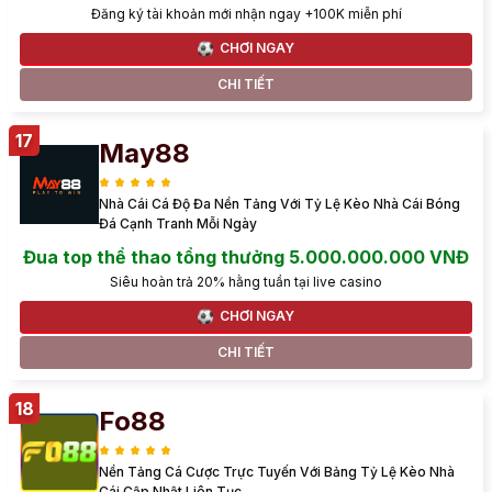
Đăng ký tài khoản mới nhận ngay +100K miễn phí
CHƠI NGAY
CHI TIẾT
May88
Nhà Cái Cá Độ Đa Nền Tảng Với Tỷ Lệ Kèo Nhà Cái Bóng
Đá Cạnh Tranh Mỗi Ngày
Đua top thể thao tổng thưởng 5.000.000.000 VNĐ
Siêu hoàn trả 20% hằng tuần tại live casino
CHƠI NGAY
CHI TIẾT
Fo88
Nền Tảng Cá Cược Trực Tuyến Với Bảng Tỷ Lệ Kèo Nhà
Cái Cập Nhật Liên Tục