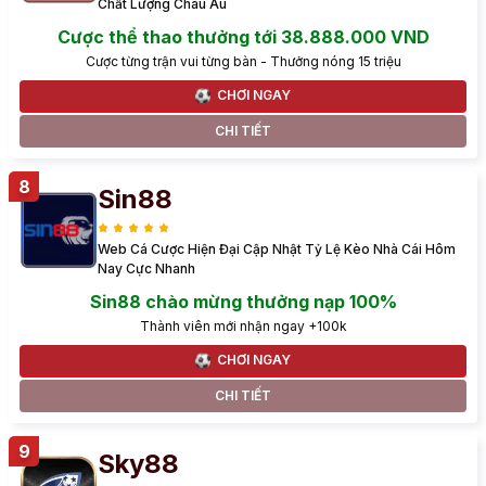
Chất Lượng Châu Âu
Cược thể thao thưởng tới 38.888.000 VND
Cược từng trận vui từng bàn - Thưởng nóng 15 triệu
CHƠI NGAY
CHI TIẾT
Sin88
Web Cá Cược Hiện Đại Cập Nhật Tỷ Lệ Kèo Nhà Cái Hôm
Nay Cực Nhanh
Sin88 chào mừng thưởng nạp 100%
Thành viên mới nhận ngay +100k
CHƠI NGAY
CHI TIẾT
Sky88