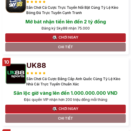
Sân Chơi Cá Cược Trực Tuyến Nổi Bật Cùng Tỷ Lệ Kèo
Bóng Đá Trực Tuyến Cạnh Tranh
Mở bát nhận tiền lên đến 2 tỷ đồng
Đăng ký Sky88 nhận 75.000
CHƠI NGAY
CHI TIẾT
UK88
Sân Chơi Cá Cược Đẳng Cấp Anh Quốc Cùng Tỷ Lệ Kèo
Nhà Cái Trực Tuyến Chuẩn Xác
Săn lộc giờ vàng lên đến 1.000.000.000 VND
Đặc quyền VIP nhận hơn 200 triệu đồng mỗi tháng
CHƠI NGAY
CHI TIẾT