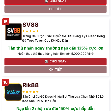
CHƠI NGAY
CHI TIẾT
SV88
Trang Cá Cược Trực Tuyến Sở Hữu Bảng Tỷ Lệ Kèo Bóng
Đá Trực Tuyến Cực Kỳ Hấp Dẫn
Tân thủ nhận ngay thưởng nạp đầu 135% cực lớn
Hoàn thua thể thao hàng tuần lên đến 5,000,000 VNĐ
CHƠI NGAY
CHI TIẾT
Rik88
Sân Chơi Cá Độ Được Nhiều Bet Thủ Lựa Chọn Nhờ Tỷ Lệ
Kèo Nhà Cái 5 Hấp Dẫn
Nạp lần 2 nhận ưu đãi 150% cực hấp dẫn