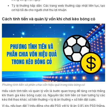
Tỷ lệ thưởng hấp dẫn: Các trang web thường cập nhật liên tục, tạo
cơ hội tối đa cho người chơi thu lợi nhuận.
Cách tính tiền và quản lý vốn khi chơi kèo bóng cỏ
Phương tính tiền và phân chia vốn hiệu quả trong kèo bóng cỏ
Hiểu cách tính tiền và quản lý vốn là bước quan trọng để tăng cơ hội thắng
khi tham gia kèo bóng cược cỏ. Nguyên tắc tính tiền cơ bản tương tự các
kèo thể thao khác: số tiền thưởng = tỷ lệ ăn thưởng × số tiền đặt cược.
Ví dụ, nếu bạn đặt 1 triệu đồng cho đội PSG với tỷ lệ ăn 0.81, khi PSG thắng,