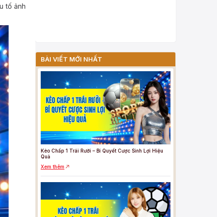
u tố ảnh
BÀI VIẾT MỚI NHẤT
Kèo Chấp 1 Trái Rưỡi – Bí Quyết Cược Sinh Lợi Hiệu
Quả
Xem thêm