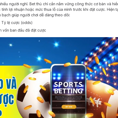
nhiều người nghĩ. Bet thủ chỉ cần nắm vững công thức cơ bản và hiể
tính lợi nhuận hoặc mức thua lỗ của mình trước khi đặt cược. Hiện t
h bạch giúp người chơi dễ dàng theo dõi:
 Tỷ lệ cược (odds)
ền vốn ban đầu đã đặt cược