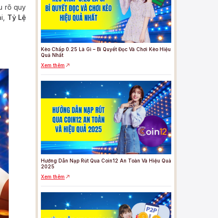
u rõ quy
ại,
Tỷ Lệ
Kèo Chấp 0.25 Là Gì – Bí Quyết Đọc Và Chơi Kèo Hiệu
Quả Nhất
Xem thêm
Hướng Dẫn Nạp Rút Qua Coin12 An Toàn Và Hiệu Quả
2025
Xem thêm