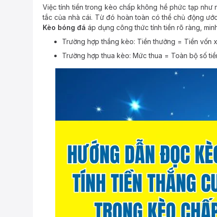
Việc tính tiền trong kèo chấp không hề phức tạp như 
tắc của nhà cái. Từ đó hoàn toàn có thể chủ động ước 
Kèo bóng đá
áp dụng công thức tính tiền rõ ràng, min
Trường hợp thắng kèo: Tiền thưởng = Tiền vốn x
Trường hợp thua kèo: Mức thua = Toàn bộ số ti