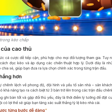
 trong kèo chấp
 của cao thủ
c cá cược dễ tiếp cận, phù hợp cho mọi đối tượng tham gia. Tuy n
rõ cách đọc kèo và áp dụng các chiến thuật hợp lý. Dưới đây là nh
 chia sẻ, giúp bạn đưa ra lựa chọn chính xác trong từng trận đấu.
 thắng hơn
 chênh lệch về phong độ, đội hình và yếu tố sân nhà – sân khác
 khả năng tạo ra cách biệt từ 3 bàn trở lên trong các trận đấu chênh
ghi bàn tốt và gặp đối thủ yếu, đây là thời điểm lý tưởng để đặt cư
 có lợi thế sẽ giúp bạn tăng xác suất thắng tỷ lệ kèo nhà cái.
cược từng bước dễ dàng