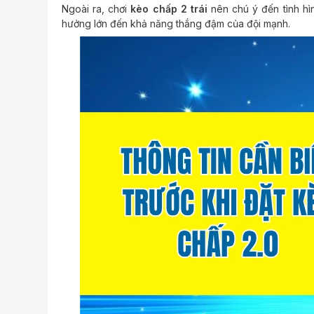
Ngoài ra, chơi
kèo chấp 2 trái
nên chú ý đến tình hì
hưởng lớn đến khả năng thắng đậm của đội mạnh.