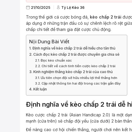
21/10/2025
Tỷ Lệ Kèo 36
Trong thế giới cá cược bóng đá,
kèo chấp 2 trái
được
áp dụng ở những trận đấu có sự chênh lệch rõ rệt giữa
chấp chi tiết để tham gia đặt cược chủ động.
Nội Dung Bài Viết
Định nghĩa về kèo chấp 2 trái dễ hiểu cho tân thủ
Cách đọc kèo chấp 2 trái được chuyên gia chia sẻ
Đọc kèo chuẩn xác
Chi tiết về cách tính tiền cược kèo chấp 2 trái
Kinh nghiệm thắng kèo chấp 2 trái của cao thủ
Ưu tiên chọn đội sở hữu nhiều lợi thế thắng hơn
Cập nhật thông tin hai đội trong các trận gần đây
Kết luận
Định nghĩa về kèo chấp 2 trái dễ h
Kèo cược chấp 2 trái (Asian Handicap 2.0) là một dạn
mạnh (cửa trên) sẽ chấp đội yếu (cửa dưới) 2 bàn thắ
Để nâng cao cơ hội chiến thắng, người chơi nên kết h