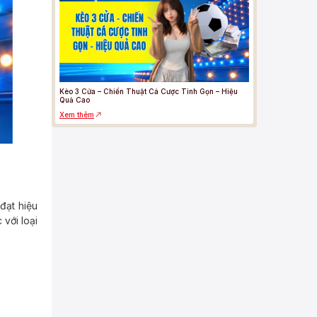
Kèo 3 Cửa – Chiến Thuật Cá Cược Tinh Gọn – Hiệu
Quả Cao
Xem thêm
đạt hiệu
 với loại