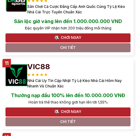
Sân Chơi Cá Cược Đẳng Cấp Anh Quốc Cùng Tỷ Lệ Kèo
Nhà Cái Trực Tuyến Chuẩn Xác
Săn lộc giờ vàng lên đến 1.000.000.000 VND
Đặc quyền VIP nhận hơn 200 triệu đồng mỗi tháng
CHƠI NGAY
CHI TIẾT
VIC88
Nhà Cái Uy Tín Cập Nhật Tỷ Lệ Kèo Nhà Cái Hôm Nay
Nhanh Và Chuẩn Xác
Thưởng nạp đầu 100% lên đến 10.000.000 VNĐ
Hoàn trả thể thao không giới hạn lên tới 1,55%
CHƠI NGAY
CHI TIẾT