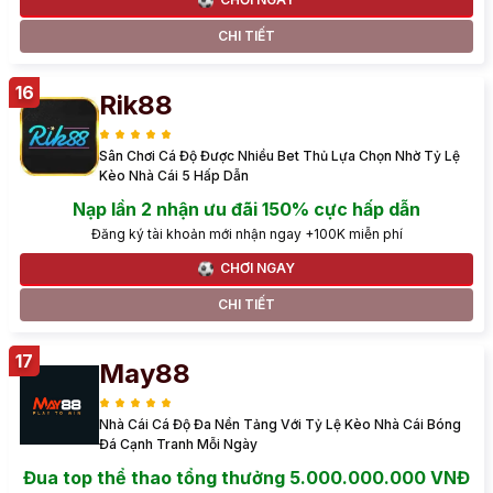
CHI TIẾT
Rik88
Sân Chơi Cá Độ Được Nhiều Bet Thủ Lựa Chọn Nhờ Tỷ Lệ
Kèo Nhà Cái 5 Hấp Dẫn
Nạp lần 2 nhận ưu đãi 150% cực hấp dẫn
Đăng ký tài khoản mới nhận ngay +100K miễn phí
CHƠI NGAY
CHI TIẾT
May88
Nhà Cái Cá Độ Đa Nền Tảng Với Tỷ Lệ Kèo Nhà Cái Bóng
Đá Cạnh Tranh Mỗi Ngày
Đua top thể thao tổng thưởng 5.000.000.000 VNĐ