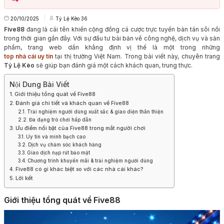
20/10/2025
Tỷ Lệ Kèo 36
Five88
đang là cái tên khiến cộng đồng cá cược trực tuyến bàn tán sôi nổi
trong thời gian gần đây. Với sự đầu tư bài bản về công nghệ, dịch vụ và sản
phẩm, trang web dần khẳng định vị thế là một trong những
top nhà cái uy tín
tại thị trường Việt Nam. Trong bài viết này, chuyên trang
Tỷ Lệ Kèo
sẽ giúp bạn đánh giá một cách khách quan, trung thực.
Nội Dung Bài Viết
Giới thiệu tổng quát về Five88
Đánh giá chi tiết và khách quan về Five88
Trải nghiệm người dùng xuất sắc & giao diện thân thiện
Đa dạng trò chơi hấp dẫn
Ưu điểm nổi bật của Five88 trong mắt người chơi
Uy tín và minh bạch cao
Dịch vụ chăm sóc khách hàng
Giao dịch nạp rút bảo mật
Chương trình khuyến mãi & trải nghiệm người dùng
Five88 có gì khác biệt so với các nhà cái khác?
Lời kết
Giới thiệu tổng quát về Five88