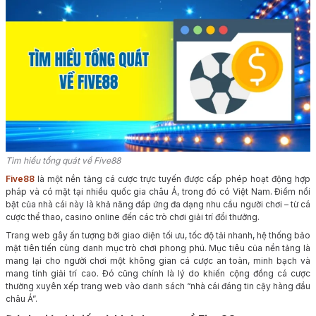
Tìm hiểu tổng quát về Five88
Five88
là một nền tảng cá cược trực tuyến được cấp phép hoạt động hợp
pháp và có mặt tại nhiều quốc gia châu Á, trong đó có Việt Nam. Điểm nổi
bật của nhà cái này là khả năng đáp ứng đa dạng nhu cầu người chơi – từ cá
cược thể thao, casino online đến các trò chơi giải trí đổi thưởng.
Trang web gây ấn tượng bởi giao diện tối ưu, tốc độ tải nhanh, hệ thống bảo
mật tiên tiến cùng danh mục trò chơi phong phú. Mục tiêu của nền tảng là
mang lại cho người chơi một không gian cá cược an toàn, minh bạch và
mang tính giải trí cao. Đó cũng chính là lý do khiến cộng đồng cá cược
thường xuyên xếp trang web vào danh sách “nhà cái đáng tin cậy hàng đầu
châu Á”.