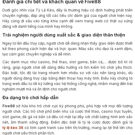
Đánh giá chi tiết và khách quan về Five88
Dưới góc nhìn của Tỷ Lệ Kèo, đây là thương hiệu có định hướng phát triển
chuyên nghiệp, đáp ứng tốt các tiêu chí đánh giá của người chơi hiện nay.
Hãy cùng đi sâu vào từng khía cạnh để xem trang web có thật sự xứng
đáng với danh tiếng của mình hay không.
Trải nghiệm người dùng xuất sắc & giao diện thân thiện
Ngay từ lần đầu truy cập, người chơi dễ dàng nhận thấy giao diện được thiết
kế theo phong cách hiện đại và trực quan. Màu sắc chủ đạo là xanh đậm,
tạo cảm giác chuyên nghiệp và dễ nhìn.
Các danh mục như casino, thể thao, slot game, bắn cá,… được bố trí rõ
ràng, giúp người chơi dễ dàng điều hướng và tìm kiếm trò chơi yêu thích.
Đặc biệt, tốc độ tải trang nhanh hơn nhiều so với các nền tảng khác, dù
người dùng đang truy cập bằng điện thoại hay máy tính. Điều này chứng tỏ
trang web đầu tư rất kỹ lưỡng vào hệ thống công nghệ, nhằm mang đến trải
nghiệm mượt mà và ổn định cho người chơi.
Đa dạng trò chơi hấp dẫn
Five88
sở hữu kho trò chơi cực kỳ phong phú, phù hợp với mọi đối tượng
người chơi. Các trò chơi phổ biến như cá cược thể thao, casino trực tuyến,
slot game, đá gà và bắn cá đều có mặt tại đây với chất lượng hình ảnh sắc
nét, âm thanh sống động. Điểm đặc biệt là tỷ lệ cược được đánh giá là
tỷ lệ kèo 36
có tính cạnh tranh cao trên thị trường, mang lại lợi thế lớn cho
người chơi yêu thích phân tích.