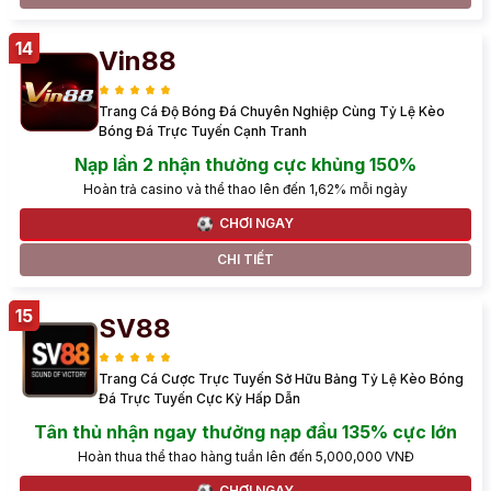
Vin88
Trang Cá Độ Bóng Đá Chuyên Nghiệp Cùng Tỷ Lệ Kèo
Bóng Đá Trực Tuyến Cạnh Tranh
Nạp lần 2 nhận thưởng cực khủng 150%
Hoàn trả casino và thể thao lên đến 1,62% mỗi ngày
CHƠI NGAY
CHI TIẾT
SV88
Trang Cá Cược Trực Tuyến Sở Hữu Bảng Tỷ Lệ Kèo Bóng
Đá Trực Tuyến Cực Kỳ Hấp Dẫn
Tân thủ nhận ngay thưởng nạp đầu 135% cực lớn
Hoàn thua thể thao hàng tuần lên đến 5,000,000 VNĐ
CHƠI NGAY