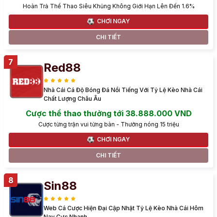
Hoàn Trả Thể Thao Siêu Khủng Không Giới Hạn Lên Đến 1.6%
CHƠI NGAY
CHI TIẾT
Red88
Nhà Cái Cá Độ Bóng Đá Nổi Tiếng Với Tỷ Lệ Kèo Nhà Cái
Chất Lượng Châu Âu
Cược thể thao thưởng tới 38.888.000 VND
Cược từng trận vui từng bàn - Thưởng nóng 15 triệu
CHƠI NGAY
CHI TIẾT
Sin88
Web Cá Cược Hiện Đại Cập Nhật Tỷ Lệ Kèo Nhà Cái Hôm
Nay Cực Nhanh