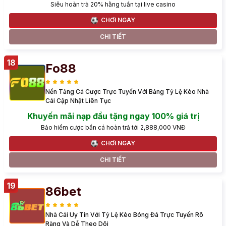
Siêu hoàn trả 20% hằng tuần tại live casino
CHƠI NGAY
CHI TIẾT
Fo88
Nền Tảng Cá Cược Trực Tuyến Với Bảng Tỷ Lệ Kèo Nhà
Cái Cập Nhật Liên Tục
Khuyến mãi nạp đầu tặng ngay 100% giá trị
Bảo hiểm cược bắn cá hoàn trả tới 2,888,000 VNĐ
CHƠI NGAY
CHI TIẾT
86bet
Nhà Cái Uy Tín Với Tỷ Lệ Kèo Bóng Đá Trực Tuyến Rõ
Ràng Và Dễ Theo Dõi